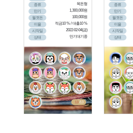
목돈형
종류
종류
1,300,000원
만기
만기
100,000원
월곗돈
월곗돈
적금10 % / 대출10 %
이율
이율
2022-02-04(금)
시작일
시작일
만기대기중
상태
상태
13
/13