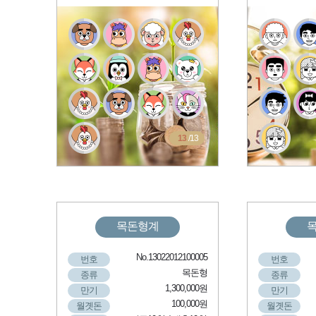
13
/13
목돈형계
No.13022012100005
번호
번호
목돈형
종류
종류
1,300,000원
만기
만기
100,000원
월곗돈
월곗돈