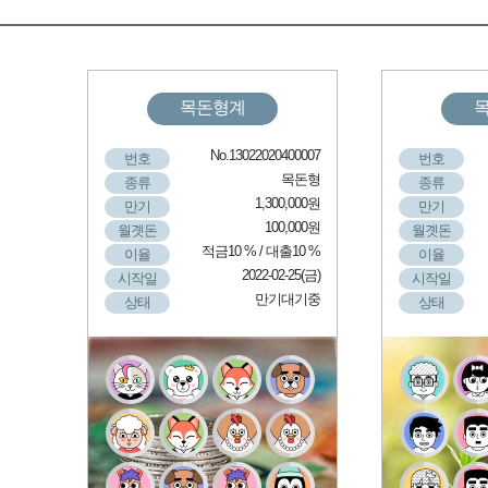
목돈형계
No.13022020400007
번호
번호
목돈형
종류
종류
1,300,000원
만기
만기
100,000원
월곗돈
월곗돈
적금10 % / 대출10 %
이율
이율
2022-02-25(금)
시작일
시작일
만기대기중
상태
상태