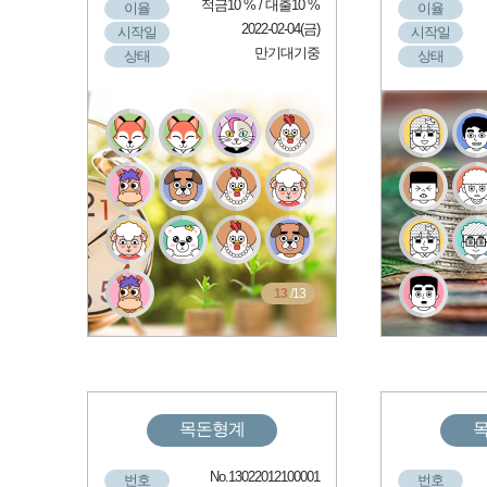
적금10 % / 대출10 %
이율
이율
2022-02-04(금)
시작일
시작일
만기대기중
상태
상태
13
/13
목돈형계
No.13022012100001
번호
번호