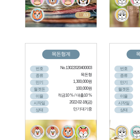
13
/13
목돈형계
No.13022020400003
번호
번호
목돈형
종류
종류
1,300,000원
만기
만기
100,000원
월곗돈
월곗돈
적금10 % / 대출10 %
이율
이율
2022-02-18(금)
시작일
시작일
만기대기중
상태
상태