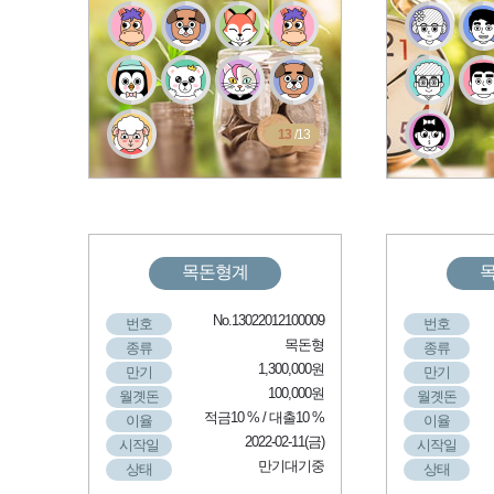
13
/13
목돈형계
No.13022012100009
번호
번호
목돈형
종류
종류
1,300,000원
만기
만기
100,000원
월곗돈
월곗돈
적금10 % / 대출10 %
이율
이율
2022-02-11(금)
시작일
시작일
만기대기중
상태
상태