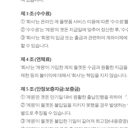
제 3 조 (수수료)
① '회사'는 온라인 계 플랫폼 서비스 이용에 따른 '수수료'를
② '수수료'는 '계원'의 곗돈 지급일에 맞추어 정산한 후, 
③ '회사'는 '회원'의 입금 또는 출금과 관련하여 계좌이체에
할 수 있습니다.
제 4 조 (연체료)
'회사'는 '계원'이 가입한 계의 월곗돈 수금과 원활한 지
제한 등의 불이익에 대해서 '회사'는 책임을 지지 않습니다.
제 5 조 (안정보증자금:보증금)
① '계원'은 곗돈 만기일 대비 원활한 출납진행을 위하여 『보
② '계원'이 월곗돈 불입일을 지키지 못했을 경우 발생하
별도로 추징될 수 있습니다.
③ '계원'이 월곗돈 불입한 기일이 길어져 최고장(내용증명